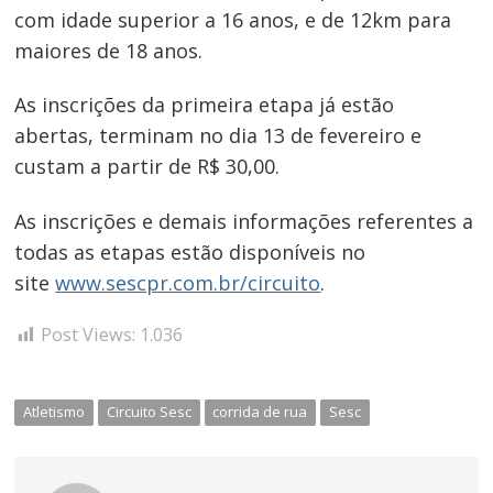
com idade superior a 16 anos, e de 12km para
maiores de 18 anos.
Navegação
As inscrições da primeira etapa já estão
de
abertas, terminam no dia 13 de fevereiro e
Post
custam a partir de R$ 30,00.
As inscrições e demais informações referentes a
todas as etapas estão disponíveis no
site
www.sescpr.com.br/circuito
.
Post Views:
1.036
Atletismo
Circuito Sesc
corrida de rua
Sesc