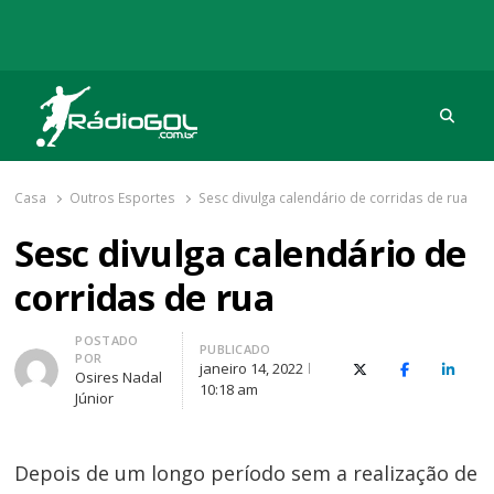
Procu
Rádio Gol
Há mais de 20 anos com as melhores coberturas
Casa
Outros Esportes
Sesc divulga calendário de corridas de rua
Sesc divulga calendário de
corridas de rua
Autor
POSTADO
PUBLICADO
POR
janeiro 14, 2022
X (Twitter)
Facebook
O Link
Osires Nadal
10:18 am
Júnior
Depois de um longo período sem a realização de