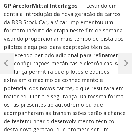
GP ArcelorMittal Interlagos —
Levando em
conta a introdução da nova geração de carros
da BRB Stock Car, a Vicar implementou um
formato inédito de etapa neste fim de semana
visando proporcionar mais tempo de pista aos
pilotos e equipes para adaptação técnica,
oferecendo período adicional para refinamento
Navegação
das configurações mecânicas e eletrônicas. A
de
Post
Próxim
mudança permitirá que pilotos e equipes
Anterior
Post
Post
extraiam o máximo de conhecimento e
potencial dos novos carros, o que resultará em
maior equilíbrio e segurança. Da mesma forma,
os fãs presentes ao autódromo ou que
acompanharem as transmissões terão a chance
de testemunhar o desenvolvimento técnico
desta nova geração, que promete ser um