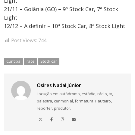
Light
21/11 – Goiânia (GO) – 9ª Stock Car, 7ª Stock
Light
12/12 – A definir – 10ª Stock Car, 8ª Stock Light
Post Views:
744
Curitiba
race
Stock car
Osires Nadal Júnior
Locução em autódromo, estádio, rádio, tv,
palestra, cerimonial, formatura. Pauteiro,
repórter, produtor.