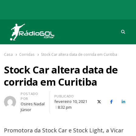
Procu
Rádio Gol
Há mais de 20 anos com as melhores coberturas
Casa
Corridas
Stock Car altera data de corrida em Curitiba
Stock Car altera data de
corrida em Curitiba
Autor
POSTADO
PUBLICADO
POR
fevereiro 10, 2021
X (Twitter)
Facebook
O Link
Osires Nadal
8:32 pm
Júnior
Promotora da Stock Car e Stock Light, a Vicar