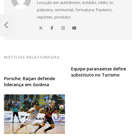
Locução em autódromo, estádio, rádio, tv,
palestra, cerimonial, formatura. Pauteiro,
Navegação
repórter, produtor.
de
Post
Anterior
Post
NOTÍCIAS RELACIONADAS
Equipe paranaense define
substituto no Turismo
Porsche: Raijan defende
liderança em Goiânia