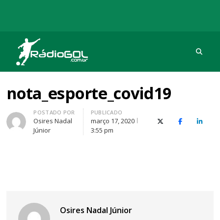
Procu
Rádio Gol
Há mais de 20 anos com as melhores coberturas
nota_esporte_covid19
Autor
POSTADO POR
PUBLICADO
Osires Nadal
março 17, 2020
X (Twitter)
Facebook
O Link
Júnior
3:55 pm
Osires Nadal Júnior