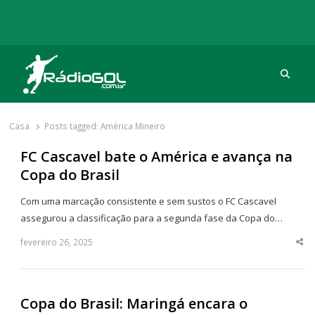
Procu
Rádio Gol
Há mais de 20 anos com as melhores coberturas
Casa
Posts tagged:
América Mineiro
FC Cascavel bate o América e avança na
Copa do Brasil
Com uma marcação consistente e sem sustos o FC Cascavel
assegurou a classificação para a segunda fase da Copa do…
fevereiro 26, 2025
Sha
thi
po
Copa do Brasil: Maringá encara o