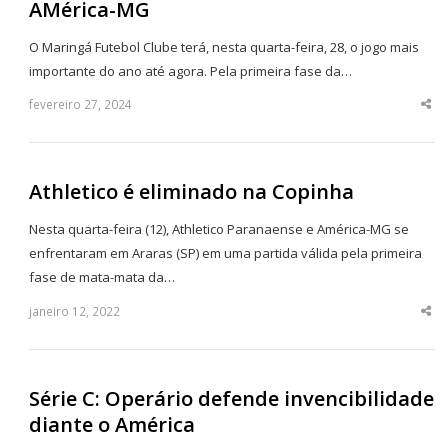
AMérica-MG
O Maringá Futebol Clube terá, nesta quarta-feira, 28, o jogo mais
importante do ano até agora. Pela primeira fase da…
fevereiro 27, 2024
Sha
thi
po
Athletico é eliminado na Copinha
Nesta quarta-feira (12), Athletico Paranaense e América-MG se
enfrentaram em Araras (SP) em uma partida válida pela primeira
fase de mata-mata da…
janeiro 12, 2022
Sha
thi
po
Série C: Operário defende invencibilidade
diante o América