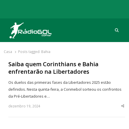
Procu
Rádio Gol
Há mais de 20 anos com as melhores coberturas
Casa
Posts tagged:
Bahia
Saiba quem Corinthians e Bahia
enfrentarão na Libertadores
Os duelos das primeiras fases da Libertadores 2025 estão
definidos. Nesta quinta-feira, a Conmebol sorteou os confrontos
da Pré-Libertadores e…
dezembro 19, 2024
Sha
thi
po