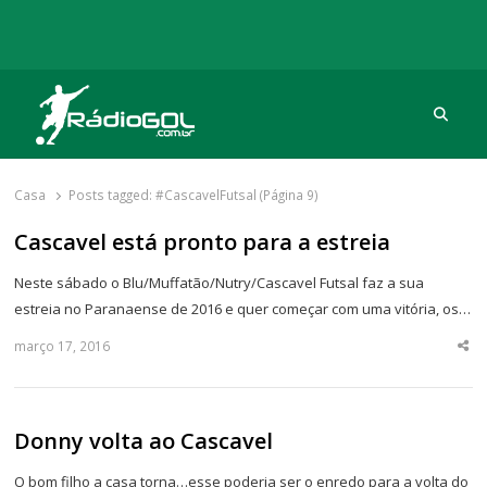
Procu
Rádio Gol
Há mais de 20 anos com as melhores coberturas
Casa
Posts tagged:
#CascavelFutsal (Página 9)
Cascavel está pronto para a estreia
Neste sábado o Blu/Muffatão/Nutry/Cascavel Futsal faz a sua
estreia no Paranaense de 2016 e quer começar com uma vitória, os…
março 17, 2016
Sha
thi
po
Donny volta ao Cascavel
O bom filho a casa torna…esse poderia ser o enredo para a volta do