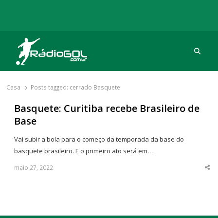
Procu
Rádio Gol
Há mais de 20 anos com as melhores coberturas
Casa
Posts tagged:
cerrado Basquete
Basquete: Curitiba recebe Brasileiro de
Base
Vai subir a bola para o começo da temporada da base do
basquete brasileiro. E o primeiro ato será em…
maio 27, 2022
Sha
thi
po