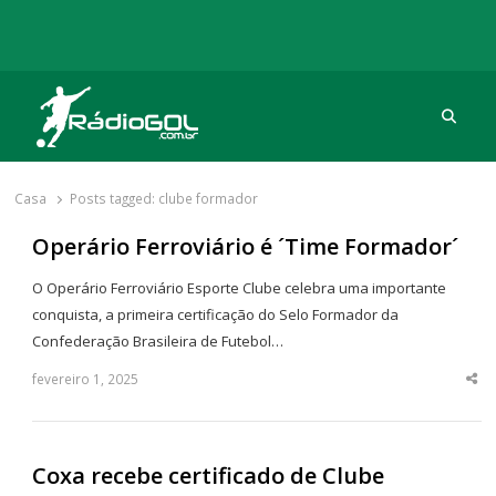
Procu
Rádio Gol
Há mais de 20 anos com as melhores coberturas
Casa
Posts tagged:
clube formador
Operário Ferroviário é ´Time Formador´
O Operário Ferroviário Esporte Clube celebra uma importante
conquista, a primeira certificação do Selo Formador da
Confederação Brasileira de Futebol…
fevereiro 1, 2025
Sha
thi
po
Coxa recebe certificado de Clube