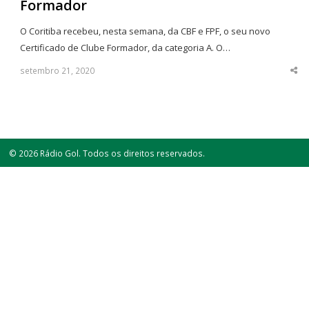
Formador
O Coritiba recebeu, nesta semana, da CBF e FPF, o seu novo
Certificado de Clube Formador, da categoria A. O…
setembro 21, 2020
Sha
thi
po
© 2026 Rádio Gol. Todos os direitos reservados.