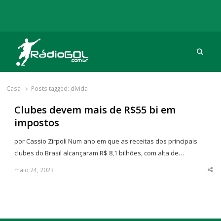
Procu
Rádio Gol
Há mais de 20 anos com as melhores coberturas
Casa
Posts tagged:
dívida
Clubes devem mais de R$55 bi em
impostos
por Cassio Zirpoli Num ano em que as receitas dos principais
clubes do Brasil alcançaram R$ 8,1 bilhões, com alta de…
maio 24, 2023
Sha
thi
po