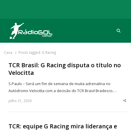
Procu
Rádio Gol
Há mais de 20 anos com as melhores coberturas
Casa
Posts tagged:
G Racing
TCR Brasil: G Racing disputa o título no
Velocitta
S.Paulo – Será um fim de semana de muita adrenalina no
Autódromo Velocitta com a decisão do TCR Brasil Bradesco.…
julho 21, 2026
Sha
thi
po
TCR: equipe G Racing mira liderança e