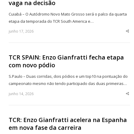
vaga na decisão
Cuiabá – O Autódromo Novo Mato Grosso será o palco da quarta
etapa da temporada do TCR South America e…
junho 17, 2026
Sha
thi
po
TCR SPAIN: Enzo Gianfratti fecha etapa
com novo pódio
S.Paulo – Duas corridas, dois pódios e um top10 na pontuação do
campeonato mesmo não tendo participado das duas primeiras…
junho 14, 2026
Sha
thi
po
TCR: Enzo Gianfratti acelera na Espanha
em nova fase da carreira