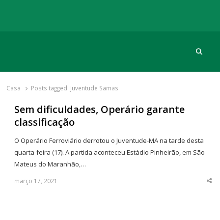
Procu
Rádio Gol
Há mais de 20 anos com as melhores coberturas
Casa
Posts tagged:
Juventude Samas
Sem dificuldades, Operário garante
classificação
O Operário Ferroviário derrotou o Juventude-MA na tarde desta
quarta-feira (17). A partida aconteceu Estádio Pinheirão, em São
Mateus do Maranhão,…
março 17, 2021
Sha
thi
po