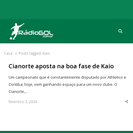
Procu
Rádio Gol
Há mais de 20 anos com as melhores coberturas
Casa
Posts tagged:
Kaio
Cianorte aposta na boa fase de Kaio
Um campeonato que é constantemente disputado por Athletico e
Coritiba, hoje, vem ganhando espaço para um novo clube. O
Cianorte,…
fevereiro 3, 2024
Sha
thi
po