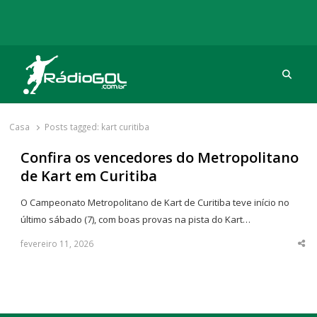
Procu
Rádio Gol
Há mais de 20 anos com as melhores coberturas
Casa
Posts tagged:
kart curitiba
Confira os vencedores do Metropolitano
de Kart em Curitiba
O Campeonato Metropolitano de Kart de Curitiba teve início no
último sábado (7), com boas provas na pista do Kart…
fevereiro 11, 2026
Sha
thi
po