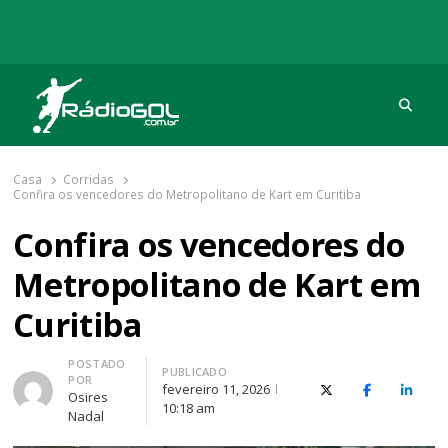
Procu
Rádio Gol
Há mais de 20 anos com as melhores coberturas
Casa
Corridas
Confira os vencedores do Metropolitano de Kart em Curitiba
Confira os vencedores do
Metropolitano de Kart em
Curitiba
Autor
POSTADO
PUBLICADO
POR
fevereiro 11, 2026
X (Twitter)
Facebook
O Link
Osires
10:18 am
Nadal