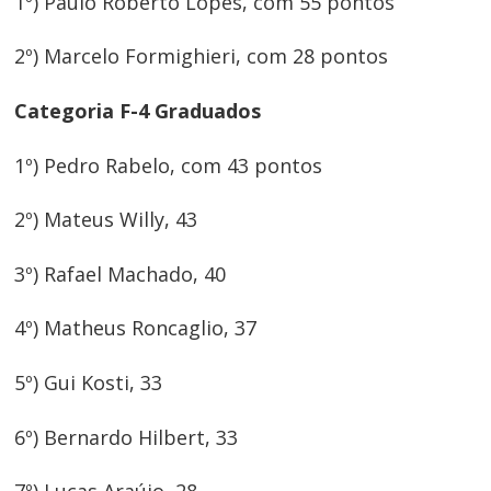
1º) Paulo Roberto Lopes, com 55 pontos
de
2º) Marcelo Formighieri, com 28 pontos
Post
Categoria F-4 Graduados
1º) Pedro Rabelo, com 43 pontos
2º) Mateus Willy, 43
3º) Rafael Machado, 40
4º) Matheus Roncaglio, 37
5º) Gui Kosti, 33
6º) Bernardo Hilbert, 33