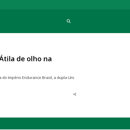
Procura
tila de olho na
 do Império Endurance Brasil, a dupla Léo
Share
this
post