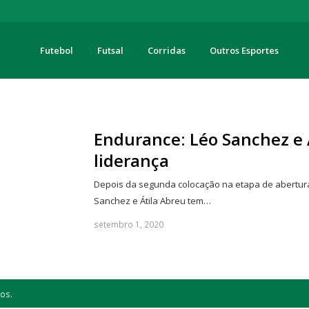
Futebol
Futsal
Corridas
Outros Esportes
turas
Endurance: Léo Sanchez e Á
liderança
Depois da segunda colocação na etapa de abertura
Sanchez e Átila Abreu tem…
setembro 1, 2020
os.