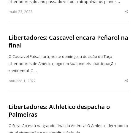
Libertadores do ano passado voltou a atrapalhar os planos…
maio 23, 2023
Sha
thi
po
Libertadores: Cascavel encara Peñarol na
final
O Cascavel Futsal fará, neste domingo, a decisão da Taça
Libertadores de América, logo em sua primeira participação
continental. O…
outubro 1, 2022
Sha
thi
po
Libertadores: Athletico despacha o
Palmeiras
O Furacão está na grande final da América! O Athletico derrubou o
atual bicampeão e vai decidir o título da…