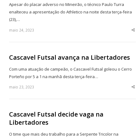
Apesar do placar adverso no Mineirão, o técnico Paulo Turra
enalteceu a apresentação do Athletico na noite desta terça-feira
(23),…
maio 24, 2023
Sha
thi
po
Cascavel Futsal avança na Libertadores
Com uma atuação de campeão, o Cascavel Futsal goleou o Cerro
Porteño por 5 a 1 na manhã desta terça-feira…
maio 23, 2023
Sha
thi
po
Cascavel Futsal decide vaga na
Libertadores
O time que mais deu trabalho para a Serpente Tricolor na