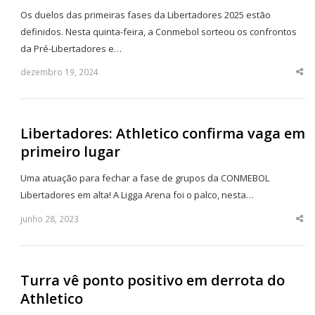
Os duelos das primeiras fases da Libertadores 2025 estão
definidos. Nesta quinta-feira, a Conmebol sorteou os confrontos
da Pré-Libertadores e…
dezembro 19, 2024
Sha
thi
po
Libertadores: Athletico confirma vaga em
primeiro lugar
Uma atuação para fechar a fase de grupos da CONMEBOL
Libertadores em alta! A Ligga Arena foi o palco, nesta…
junho 28, 2023
Sha
thi
po
Turra vê ponto positivo em derrota do
Athletico