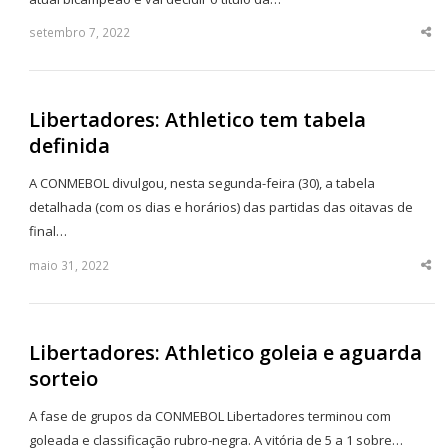
setembro 7, 2022
Sha
thi
po
Libertadores: Athletico tem tabela
definida
A CONMEBOL divulgou, nesta segunda-feira (30), a tabela
detalhada (com os dias e horários) das partidas das oitavas de
final…
maio 31, 2022
Sha
thi
po
Libertadores: Athletico goleia e aguarda
sorteio
A fase de grupos da CONMEBOL Libertadores terminou com
goleada e classificação rubro-negra. A vitória de 5 a 1 sobre…