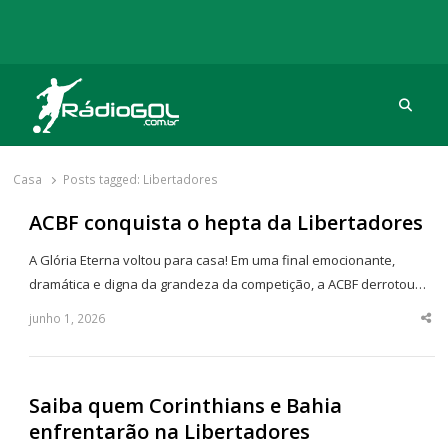
Procu
Rádio Gol
Há mais de 20 anos com as melhores coberturas
Casa
Posts tagged:
Libertadores
ACBF conquista o hepta da Libertadores
A Glória Eterna voltou para casa! Em uma final emocionante,
dramática e digna da grandeza da competição, a ACBF derrotou…
junho 1, 2026
Sha
thi
po
Saiba quem Corinthians e Bahia
enfrentarão na Libertadores