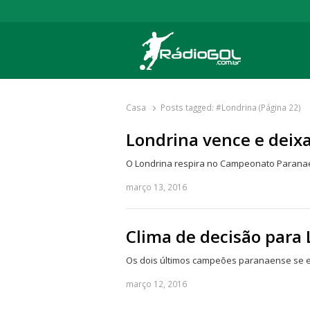
Rádio Gol
Há mais de 20 anos com as melhores cober
Casa
Posts tagged:
#Londrina (Página 22)
Londrina vence e deix
O Londrina respira no Campeonato Paranaen
março 13, 2016
Clima de decisão para 
Os dois últimos campeões paranaense se e
março 12, 2016