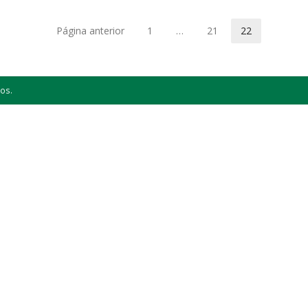
Página anterior
1
…
21
22
Página
Página
Página
os.