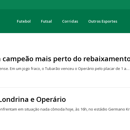
Futebol
Futsal
Corridas
Outros Esportes
turas
a campeão mais perto do rebaixament
se. Em um jogo fraco, o Tubarão venceu o Operário pelo placar de 1 a…
Londrina e Operário
nfrentam em situação nada cômoda hoje, às 16h, no estádio Germano K