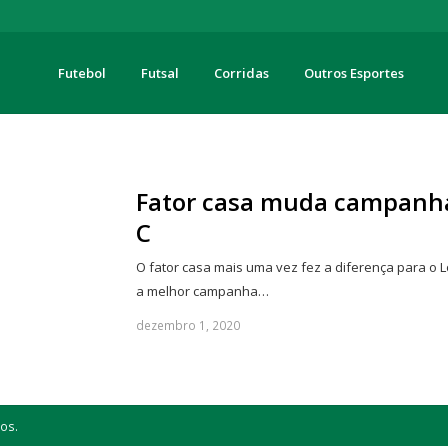
Futebol
Futsal
Corridas
Outros Esportes
turas
Fator casa muda campanha
C
O fator casa mais uma vez fez a diferença para o 
a melhor campanha…
dezembro 1, 2020
os.