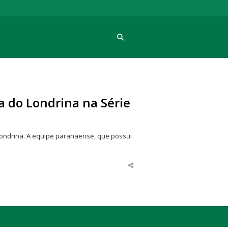
Procura
 do Londrina na Série
Londrina. A equipe paranaense, que possui
Share
this
post