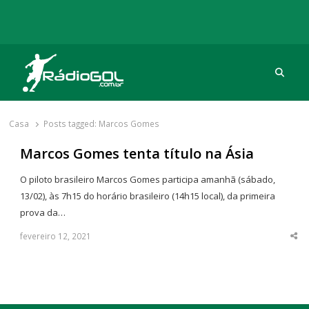
Procu
Rádio Gol
Há mais de 20 anos com as melhores coberturas
Casa
Posts tagged:
Marcos Gomes
Marcos Gomes tenta título na Ásia
O piloto brasileiro Marcos Gomes participa amanhã (sábado,
13/02), às 7h15 do horário brasileiro (14h15 local), da primeira
prova da…
fevereiro 12, 2021
Sha
thi
po