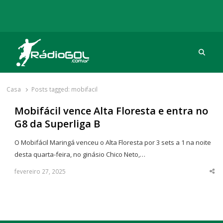
Procu
Rádio Gol
Há mais de 20 anos com as melhores coberturas
Casa
Posts tagged:
mobifacil
Mobifácil vence Alta Floresta e entra no
G8 da Superliga B
O Mobifácil Maringá venceu o Alta Floresta por 3 sets a 1 na noite
desta quarta-feira, no ginásio Chico Neto,…
fevereiro 27, 2025
Sha
thi
po