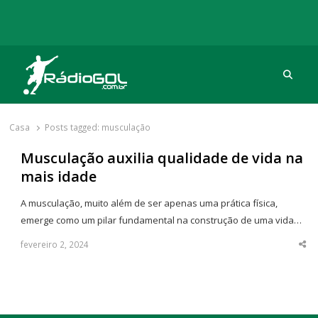
Procu
Rádio Gol
Há mais de 20 anos com as melhores coberturas
Casa
Posts tagged:
musculação
Musculação auxilia qualidade de vida na
mais idade
A musculação, muito além de ser apenas uma prática física,
emerge como um pilar fundamental na construção de uma vida…
fevereiro 2, 2024
Sha
thi
po