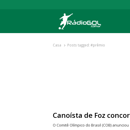
Rádio Gol
Há mais de 20 anos com as melhores cober
Casa
Posts tagged:
#prêmio
Canoísta de Foz conco
O Comitê Olímpico do Brasil (COB) anunciou