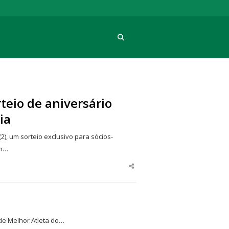
Procura
teio de aniversário
ia
2), um sorteio exclusivo para sócios-
em…
Share
this
post
 de Melhor Atleta do…