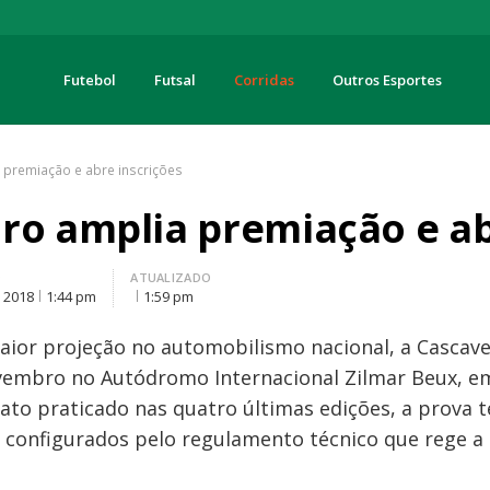
Futebol
Futsal
Corridas
Outros Esportes
turas
 premiação e abre inscrições
ro amplia premiação e ab
O
ATUALIZADO
, 2018
1:44 pm
1:59 pm
aior projeção no automobilismo nacional, a Cascave
ovembro no Autódromo Internacional Zilmar Beux, em
ato praticado nas quatro últimas edições, a prova t
6, configurados pelo regulamento técnico que rege 