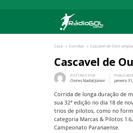
Rádio Gol
Há mais de 20 anos com as melhores cober
Casa
Corridas
Cascavel de Ouro amplia
Cascavel de Ou
Autor
POSTADO POR
PUBLICAD
Osires Nadal Júnior
janeiro 31
Corrida de longa duração de m
sua 32ª edição no dia 18 de n
trios de pilotos, como no form
categoria Marcas & Pilotos 1.
Campeonato Paranaense.