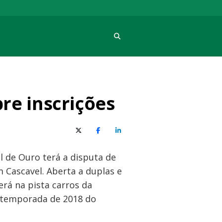
Procura
re inscrições
X (Twitter)
Facebook
O LinkedIn
l de Ouro terá a disputa de
 Cascavel. Aberta a duplas e
erá na pista carros da
a temporada de 2018 do