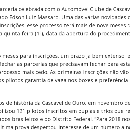
parceria celebrada com o Automóvel Clube de Cascave
ado Edson Luiz Massaro. Uma das várias novidades 
inscrições: esse processo terá mais de nove meses d
a quinta-feira (1º), data da abertura do procediment
 meses para inscrições, um prazo já bem extenso, e
echar as parcerias que precisavam fechar para est
 processo mais cedo. As primeiras inscrições não vã
 pilotos garantia de vaga nos boxes e preferência
os de história da Cascavel de Ouro, em novembro d
ilizou 121 pilotos inscritos em duplas e trios que 
dos brasileiros e do Distrito Federal. “Para 2018 no
ltima prova despertou interesse de um número aind