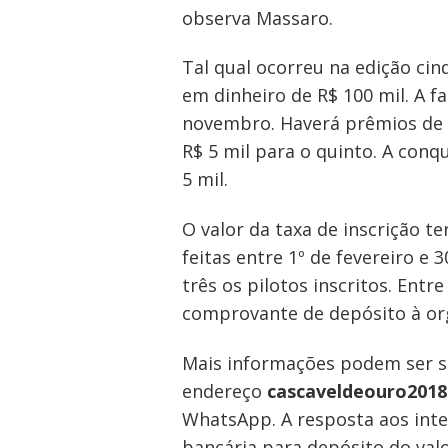
observa Massaro.
Tal qual ocorreu na edição ci
Navegação
em dinheiro de R$ 100 mil. A fa
de
novembro. Haverá prêmios de R$
Post
R$ 5 mil para o quinto. A con
5 mil.
O valor da taxa de inscrição t
feitas entre 1º de fevereiro e
três os pilotos inscritos. Entre
comprovante de depósito à org
Mais informações podem ser s
endereço
cascaveldeouro201
WhatsApp. A resposta aos inte
bancária para depósito do valo