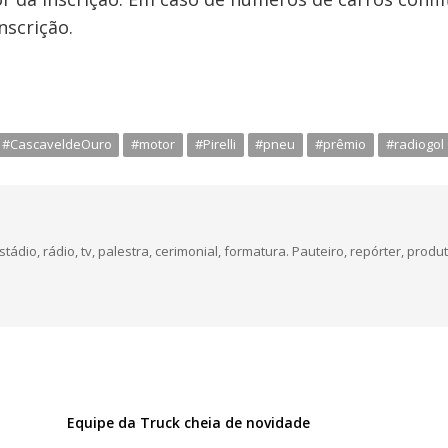
nscrição.
#CascaveldeOuro
#motor
#Pirelli
#pneu
#prêmio
#radiogol
dio, rádio, tv, palestra, cerimonial, formatura. Pauteiro, repórter, produt
Equipe da Truck cheia de novidade