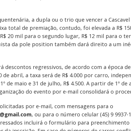
nquentenária, a dupla ou o trio que vencer a Cascav
ixa total de premiação, contudo, foi elevada a R$ 15
 20 mil para o segundo lugar, R$ 12 mil para o terc
quista da pole position também dará direito a um in
erá descontos regressivos, de acordo com a época de
 30 de abril, a taxa será de R$ 4.000 por carro, ind
 1º de maio e 31 de julho, R$ 4.500. A partir de 1º de
anização do evento por e-mail consolidará o proce
olicitadas por e-mail, com mensagens para o
8@gmail.com
, ou para o número celular (45) 9 9937
ressados incluirá o formulário para preenchimento 
r da inscrição. Em caso de números de carros confli