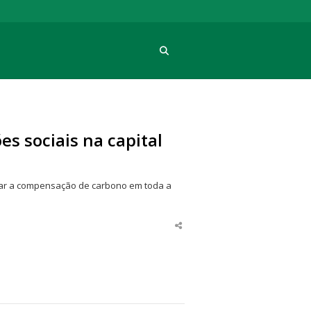
Procura
s sociais na capital
ivar a compensação de carbono em toda a
Share
this
post