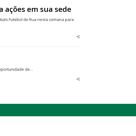
cia ações em sua sede
tituto Futebol de Rua nesta semana para
Share
this
post
a oportunidade de…
Share
this
post