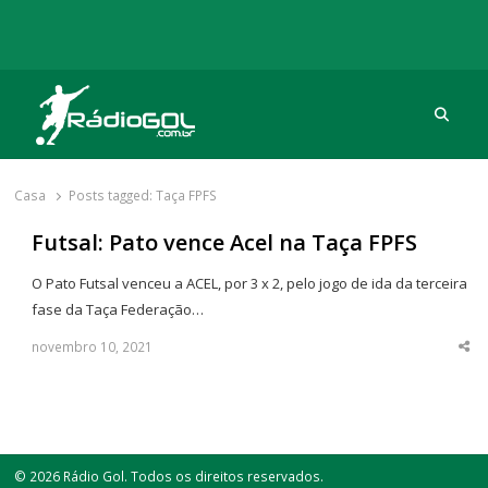
Procu
Rádio Gol
Há mais de 20 anos com as melhores coberturas
Casa
Posts tagged:
Taça FPFS
Futsal: Pato vence Acel na Taça FPFS
O Pato Futsal venceu a ACEL, por 3 x 2, pelo jogo de ida da terceira
fase da Taça Federação…
novembro 10, 2021
Sha
thi
po
© 2026 Rádio Gol. Todos os direitos reservados.