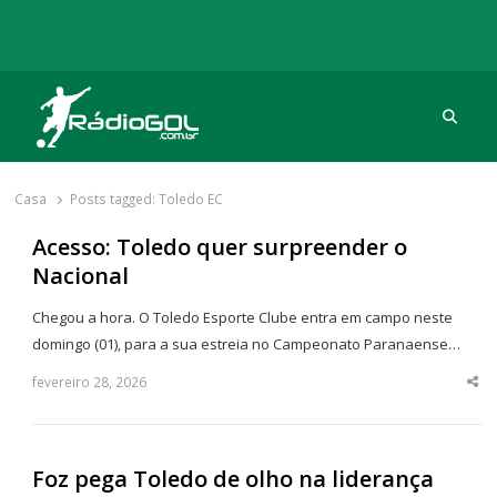
Procu
Rádio Gol
Há mais de 20 anos com as melhores coberturas
Casa
Posts tagged:
Toledo EC
Acesso: Toledo quer surpreender o
Nacional
Chegou a hora. O Toledo Esporte Clube entra em campo neste
domingo (01), para a sua estreia no Campeonato Paranaense…
fevereiro 28, 2026
Sha
thi
po
Foz pega Toledo de olho na liderança