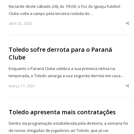
Na tarde deste sábado (26), às 15h30, o Foz do Iguaçu Futebol
Clube volta a campo pela terceira rodada do…
abril 25, 2025
Sha
thi
po
Toledo sofre derrota para o Paraná
Clube
Enquanto o Paraná Clube celebra a sua primeira vitória na
temporada, o Toledo amarga a sua segunda derrota em casa…
março 17, 2021
Sha
thi
po
Toledo apresenta mais contratações
Dentro da programação estabelecida pela diretoria, a semana foi
de novas chegadas de jogadores ao Toledo, que já vai