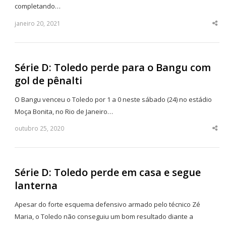
completando…
janeiro 20, 2021
Sha
thi
po
Série D: Toledo perde para o Bangu com
gol de pênalti
O Bangu venceu o Toledo por 1 a 0 neste sábado (24) no estádio
Moça Bonita, no Rio de Janeiro…
outubro 25, 2020
Sha
thi
po
Série D: Toledo perde em casa e segue
lanterna
Apesar do forte esquema defensivo armado pelo técnico Zé
Maria, o Toledo não conseguiu um bom resultado diante a