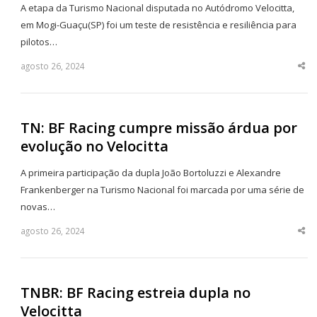
A etapa da Turismo Nacional disputada no Autódromo Velocitta,
em Mogi-Guaçu(SP) foi um teste de resistência e resiliência para
pilotos…
agosto 26, 2024
Sha
thi
po
TN: BF Racing cumpre missão árdua por
evolução no Velocitta
A primeira participação da dupla João Bortoluzzi e Alexandre
Frankenberger na Turismo Nacional foi marcada por uma série de
novas…
agosto 26, 2024
Sha
thi
po
TNBR: BF Racing estreia dupla no
Velocitta