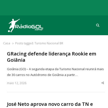
Procu
Rádio Gol
Há mais de 20 anos com as melhores coberturas
Casa
Posts tagged:
Turismo Nacional BR
GRacing defende liderança Rookie em
Goiânia
Goiânia (GO) – A segunda etapa da Turismo Nacional reunirá mais
de 30 carros no Autódromo de Goiânia a partir…
maio 12, 2026
Sha
thi
po
José Neto aprova novo carro da TN e