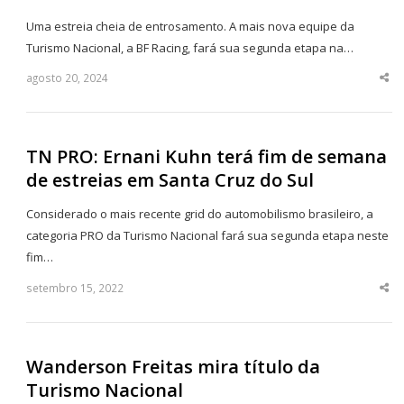
Uma estreia cheia de entrosamento. A mais nova equipe da
Turismo Nacional, a BF Racing, fará sua segunda etapa na…
agosto 20, 2024
Sha
thi
po
TN PRO: Ernani Kuhn terá fim de semana
de estreias em Santa Cruz do Sul
Considerado o mais recente grid do automobilismo brasileiro, a
categoria PRO da Turismo Nacional fará sua segunda etapa neste
fim…
setembro 15, 2022
Sha
thi
po
Wanderson Freitas mira título da
Turismo Nacional