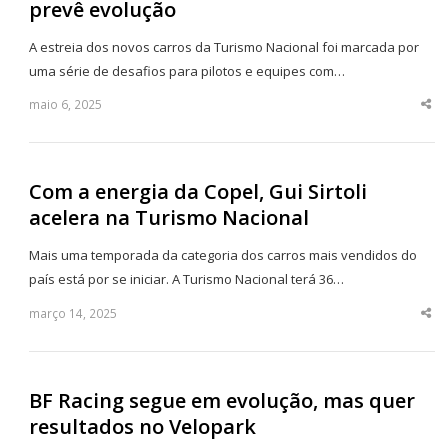
prevê evolução
A estreia dos novos carros da Turismo Nacional foi marcada por
uma série de desafios para pilotos e equipes com…
maio 6, 2025
Sha
thi
po
Com a energia da Copel, Gui Sirtoli
acelera na Turismo Nacional
Mais uma temporada da categoria dos carros mais vendidos do
país está por se iniciar. A Turismo Nacional terá 36…
março 14, 2025
Sha
thi
po
BF Racing segue em evolução, mas quer
resultados no Velopark