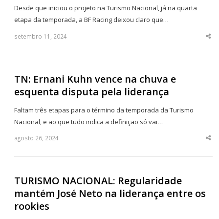
Desde que iniciou o projeto na Turismo Nacional, já na quarta
etapa da temporada, a BF Racing deixou claro que…
setembro 11, 2024
Sha
thi
po
TN: Ernani Kuhn vence na chuva e
esquenta disputa pela liderança
Faltam três etapas para o término da temporada da Turismo
Nacional, e ao que tudo indica a definição só vai…
agosto 26, 2024
Sha
thi
po
TURISMO NACIONAL: Regularidade
mantém José Neto na liderança entre os
rookies