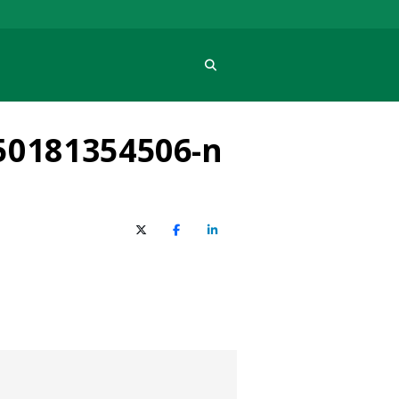
Procura
50181354506-n
X (Twitter)
Facebook
O LinkedIn