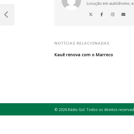
Locução em autódromo, está
Navegação
de
Post
Anterior
Post
NOTÍCIAS RELACIONADAS
Kauê renova com o Marreco
© 2026 Rádio Gol. Todos os direitos reservad