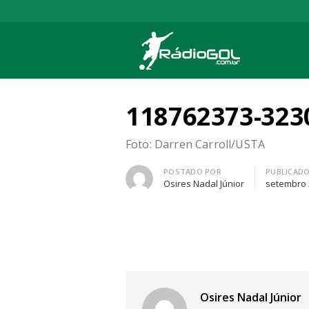
Rádio Gol
Há mais de 20 anos com as melhores cober
118762373-323
Foto: Darren Carroll/USTA
Autor
POSTADO POR
PUBLICAD
Osires Nadal Júnior
setembro 
Osires Nadal Júnior