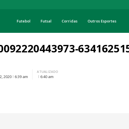
Futebol
Futsal
Corridas
Outros Esportes
turas
0092220443973-63416251
O
ATUALIZADO
2, 2020
6:39 am
6:40 am