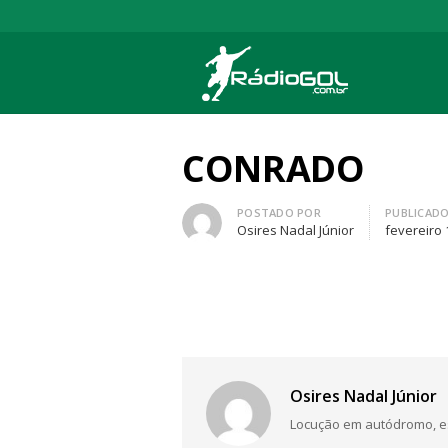
Rádio Gol
Há mais de 20 anos com as melhores cober
CONRADO
Autor
POSTADO POR
PUBLICAD
Osires Nadal Júnior
fevereiro 
Osires Nadal Júnior
Locução em autódromo, está