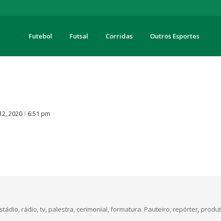
Futebol
Futsal
Corridas
Outros Esportes
turas
O
12, 2020
6:51 pm
dio, rádio, tv, palestra, cerimonial, formatura. Pauteiro, repórter, produt