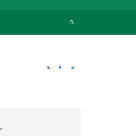
Procura
X (Twitter)
Facebook
O LinkedIn
or.