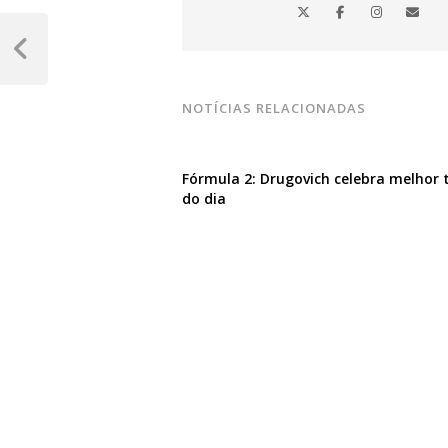
Navegação
de
Post
Anterior
Post
NOTÍCIAS RELACIONADAS
Fórmula 2: Drugovich celebra melhor
do dia