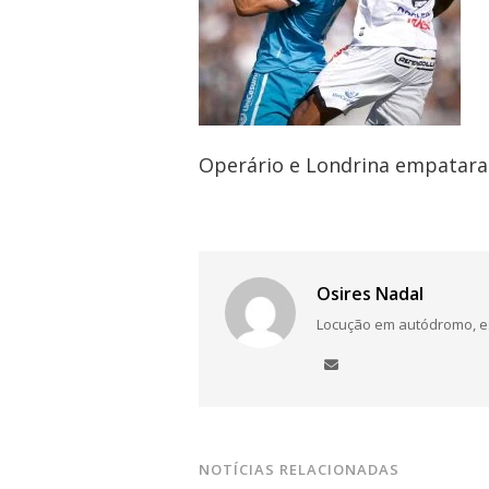
Navegação
de
Post
Operário e Londrina empatara
Osires Nadal
Locução em autódromo, está
NOTÍCIAS RELACIONADAS