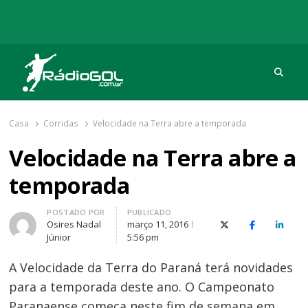
Procu
Rádio Gol
Há mais de 20 anos com as melhores coberturas
Casa
Corridas
Velocidade na Terra abre a temporada
Velocidade na Terra abre a
temporada
Autor
POSTADO POR
PUBLICADO
Osires Nadal
março 11, 2016
X (Twitter)
Facebook
O Link
Júnior
5:56 pm
A Velocidade da Terra do Paraná terá novidades
para a temporada deste ano. O Campeonato
Paranaense começa neste fim de semana em