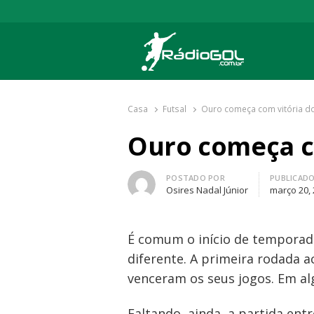
Rádio Gol
Há mais de 20 anos com as melhores cober
Casa
Futsal
Ouro começa com vitória do
Ouro começa co
Autor
POSTADO POR
PUBLICAD
Osires Nadal Júnior
março 20,
É comum o início de temporad
diferente. A primeira rodada 
venceram os seus jogos. Em alg
Faltando, ainda, a partida ent