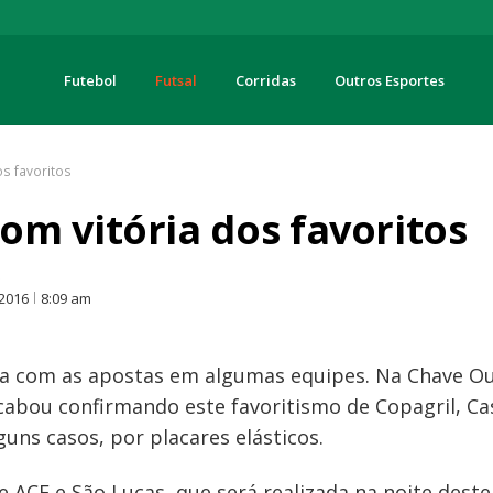
Futebol
Futsal
Corridas
Outros Esportes
turas
s favoritos
m vitória dos favoritos
O
 2016
8:09 am
a com as apostas em algumas equipes. Na Chave Ou
acabou confirmando este favoritismo de Copagril, Ca
uns casos, por placares elásticos.
re ACF e São Lucas, que será realizada na noite dest