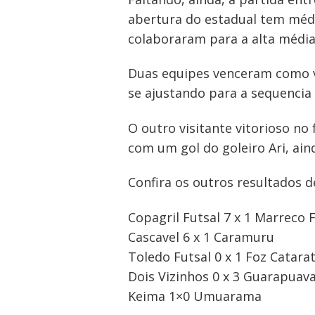
abertura do estadual tem médi
colaboraram para a alta média
Duas equipes venceram como vi
se ajustando para a sequencia 
O outro visitante vitorioso no
Navegação
com um gol do goleiro Ari, ai
de
Confira os outros resultados d
Post
Copagril Futsal 7 x 1 Marreco 
Cascavel 6 x 1 Caramuru
Toledo Futsal 0 x 1 Foz Catara
Dois Vizinhos 0 x 3 Guarapuav
Keima 1×0 Umuarama