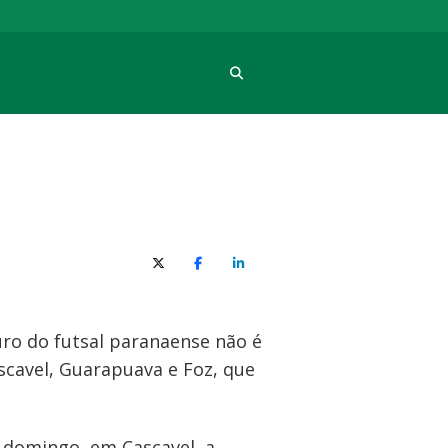
Procura
X (Twitter)
Facebook
O LinkedIn
ro do futsal paranaense não é
scavel, Guarapuava e Foz, que
e domingo, em Cascavel, a