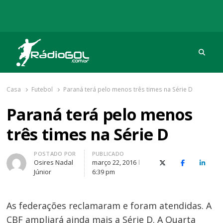
Procu
Rádio Gol
Há mais de 20 anos com as melhores coberturas
Casa
Futebol
Paraná terá pelo menos três times na Série D
Paraná terá pelo menos
três times na Série D
Autor
POSTADO POR
PUBLICADO
Osires Nadal
março 22, 2016
X (Twitter)
Facebook
O Link
Júnior
6:39 pm
As federações reclamaram e foram atendidas. A
CBF ampliará ainda mais a Série D. A Quarta