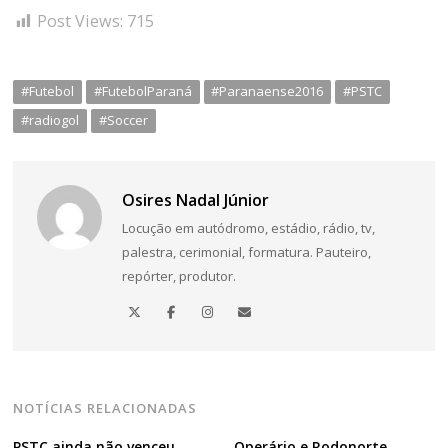
Post Views:
715
#Futebol
#FutebolParaná
#Paranaense2016
#PSTC
#radiogol
#Soccer
Osires Nadal Júnior
Locução em autódromo, estádio, rádio, tv,
palestra, cerimonial, formatura. Pauteiro,
repórter, produtor.
NOTÍCIAS RELACIONADAS
PSTC ainda não venceu
Operário e Rodonorte