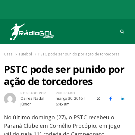
Procu
Rádio Gol
Há mais de 20 anos com as melhores coberturas
Casa
Futebol
PSTC pode ser punido por ação de torcedores
PSTC pode ser punido por
ação de torcedores
Autor
POSTADO POR
PUBLICADO
Osires Nadal
março 30, 2016
X (Twitter)
Facebook
O Link
Júnior
6:45 am
No último domingo (27), o PSTC recebeu o
Paraná Clube em Cornélio Procópio, em jogo
válido pela 11ª rodada do Campeonato