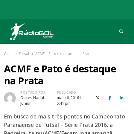
Procu
Rádio Gol
Há mais de 20 anos com as melhores coberturas
Casa
Futsal
ACMF e Pato é destaque na Prata
ACMF e Pato é destaque
na Prata
Autor
POSTADO POR
PUBLICADO
Osires Nadal
maio 6, 2016
X (Twitter)
Facebook
O Link
Júnior
5:41 pm
Em busca de mais três pontos no Campeonato
Paranaense de Futsal – Série Prata 2016, a
Pedreira Itaipu/ACMF/Fecam joga amanhã