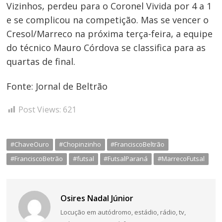
de
Vizinhos, perdeu para o Coronel Vivida por 4 a 1
e se complicou na competição. Mas se vencer o
Post
Cresol/Marreco na próxima terça-feira, a equipe
do técnico Mauro Córdova se classifica para as
quartas de final.
Fonte: Jornal de Beltrão
Post Views:
621
#ChaveOuro
#Chopinzinho
#FranciscoBeltrão
#FranciscoBetrão
#futsal
#FutsalParaná
#MarrecoFutsal
Osires Nadal Júnior
Locução em autódromo, estádio, rádio, tv,