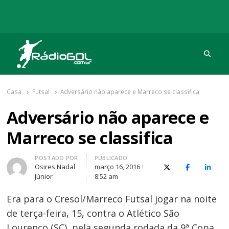
Procu
Rádio Gol
Há mais de 20 anos com as melhores coberturas
Casa
Futsal
Adversário não aparece e Marreco se classifica
Adversário não aparece e
Marreco se classifica
Autor
POSTADO POR
PUBLICADO
Osires Nadal
março 16, 2016
X (Twitter)
Facebook
O Link
Júnior
8:52 am
Era para o Cresol/Marreco Futsal jogar na noite
de terça-feira, 15, contra o Atlético São
Lourenço (SC), pela segunda rodada da 9ª Copa