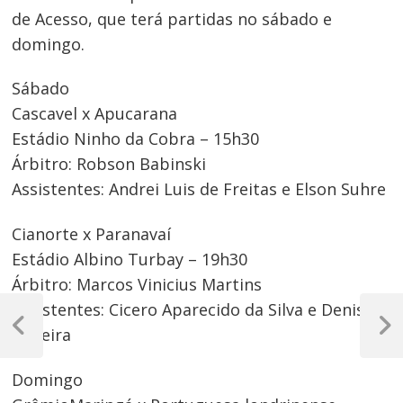
de Acesso, que terá partidas no sábado e
domingo.
Sábado
Cascavel x Apucarana
Estádio Ninho da Cobra – 15h30
Árbitro: Robson Babinski
Assistentes: Andrei Luis de Freitas e Elson Suhre
Cianorte x Paranavaí
Estádio Albino Turbay – 19h30
Árbitro: Marcos Vinicius Martins
Navegação
Assistentes: Cicero Aparecido da Silva e Denise e
de
Oliveira
Post
Próxim
Anterior
Post
Post
Domingo