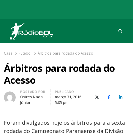
Procu
Rádio Gol
Há mais de 20 anos com as melhores coberturas
Casa
Futebol
Árbitros para rodada do Acesso
Árbitros para rodada do
Acesso
Autor
POSTADO POR
PUBLICADO
Osires Nadal
março 31, 2016
X (Twitter)
Facebook
O Link
Júnior
5:05 pm
Foram divulgados hoje os árbitros para a sexta
rodada do Campeonato Paranaense da Divisão