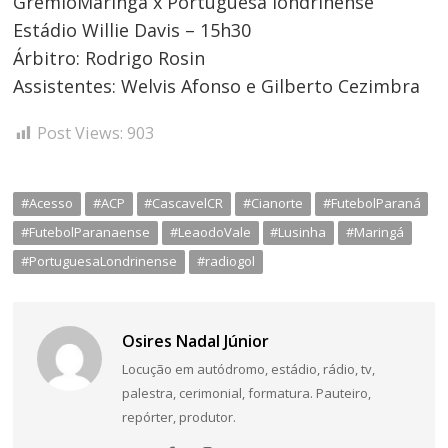
GrêmioMaringá x Portuguesa londrinense
Estádio Willie Davis – 15h30
Árbitro: Rodrigo Rosin
Assistentes: Welvis Afonso e Gilberto Cezimbra
Post Views:
903
#Acesso
#ACP
#CascavelCR
#Cianorte
#FutebolParaná
#FutebolParanaense
#LeaodoVale
#Lusinha
#Maringá
#PortuguesaLondrinense
#radiogol
Osires Nadal Júnior
Locução em autódromo, estádio, rádio, tv,
palestra, cerimonial, formatura. Pauteiro,
repórter, produtor.