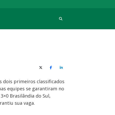
Procura
X (Twitter)
Facebook
O LinkedIn
 dois primeiros classificados
duas equipes se garantiram no
3×0 Brasilândia do Sul,
antiu sua vaga.