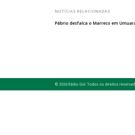
NOTÍCIAS RELACIONADAS
Pábrio desfalca o Marreco em Umua
© 2026 Rádio Gol. Todos os direitos reservad