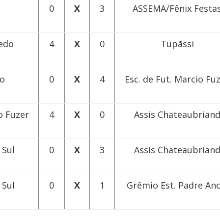
0
X
3
ASSEMA/Fênix Festa
edo
4
X
0
Tupãssi
o
0
X
4
Esc. de Fut. Marcio Fu
o Fuzer
4
X
0
Assis Chateaubrian
 Sul
0
X
3
Assis Chateaubrian
 Sul
0
X
1
Grêmio Est. Padre Anc