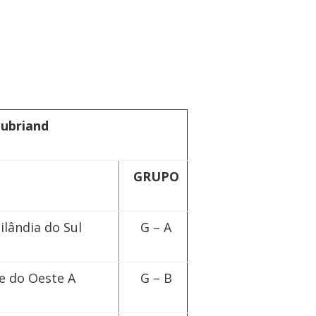
aubriand
GRUPO
lândia do Sul
G – A
e do Oeste A
G – B