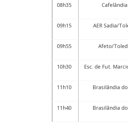
08h35
Cafelândia
09h15
AER Sadia/Tol
Navegação
de
09h55
Afeto/Toled
Post
10h30
Esc. de Fut. Marci
11h10
Brasilândia do
11h40
Brasilândia do