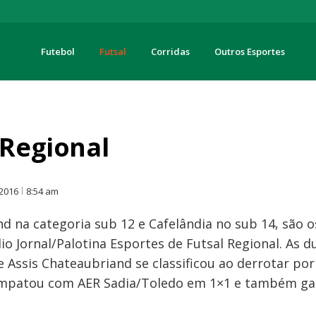
Futebol
Futsal
Corridas
Outros Esportes
turas
 Regional
O
 2016
8:54 am
d na categoria sub 12 e Cafelândia no sub 14, são os
io Jornal/Palotina Esportes de Futsal Regional. As 
e Assis Chateaubriand se classificou ao derrotar por 
mpatou com AER Sadia/Toledo em 1×1 e também gar