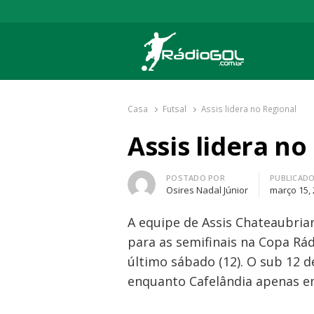
Rádio Gol
Há mais de 20 anos com as melhores cober
Casa
Futsal
Assis lidera no Regional
Assis lidera no
Autor
POSTADO POR
PUBLICAD
Osires Nadal Júnior
março 15,
A equipe de Assis Chateaubrian
para as semifinais na Copa Rád
último sábado (12). O sub 12 d
enquanto Cafelândia apenas e