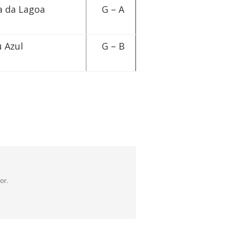
 da Lagoa
G – A
 Azul
G – B
or.