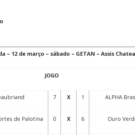
no
da – 12 de março – sábado – GETAN – Assis Chate
OGO
eaubriand
7
X
1
ALPHA Brasi
ortes de Palotina
0
X
6
Ouro Verd