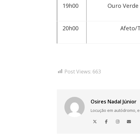
19h00
Ouro Verde 
20h00
Afeto/
Post Views:
663
Osires Nadal Júnior
Locução em autódromo, está