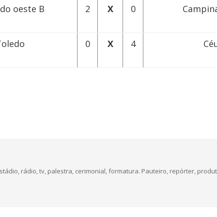
do oeste B
2
X
0
Campina
Toledo
0
X
4
Céu
dio, rádio, tv, palestra, cerimonial, formatura. Pauteiro, repórter, produt