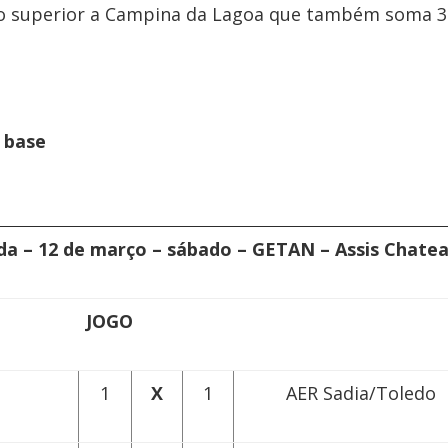
o superior a Campina da Lagoa que também soma 3
 base
da – 12 de março – sábado – GETAN – Assis Chate
GO
1
X
1
AER Sadia/Toledo