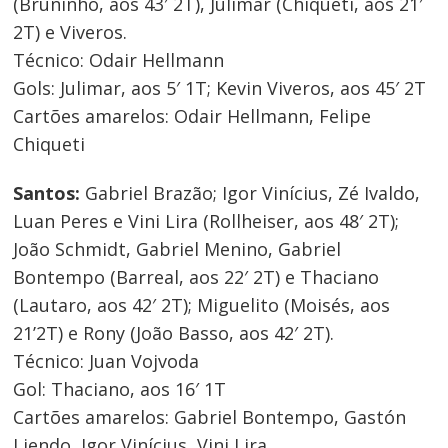
(Bruninho, aos 43′ 2T), Julimar (Chiqueti, aos 21′
2T) e Viveros.
Técnico: Odair Hellmann
Gols: Julimar, aos 5′ 1T; Kevin Viveros, aos 45′ 2T
Cartões amarelos: Odair Hellmann, Felipe
Chiqueti
Santos:
Gabriel Brazão; Igor Vinícius, Zé Ivaldo,
Luan Peres e Vini Lira (Rollheiser, aos 48′ 2T);
João Schmidt, Gabriel Menino, Gabriel
Bontempo (Barreal, aos 22′ 2T) e Thaciano
(Lautaro, aos 42′ 2T); Miguelito (Moisés, aos
21’2T) e Rony (João Basso, aos 42′ 2T).
Técnico: Juan Vojvoda
Gol: Thaciano, aos 16′ 1T
Cartões amarelos: Gabriel Bontempo, Gastón
Liendo, Igor Vinícius, Vini Lira