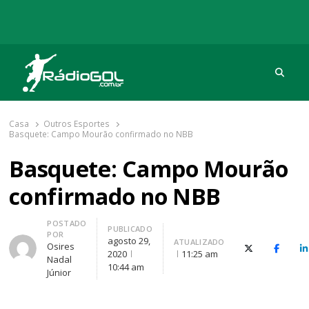
Procu
Rádio Gol
Há mais de 20 anos com as melhores coberturas
Casa
Outros Esportes
Basquete: Campo Mourão confirmado no NBB
Basquete: Campo Mourão
confirmado no NBB
Autor
POSTADO
PUBLICADO
POR
agosto 29,
ATUALIZADO
Osires
X (Twitter)
Facebo
O
2020
11:25 am
Nadal
10:44 am
Júnior