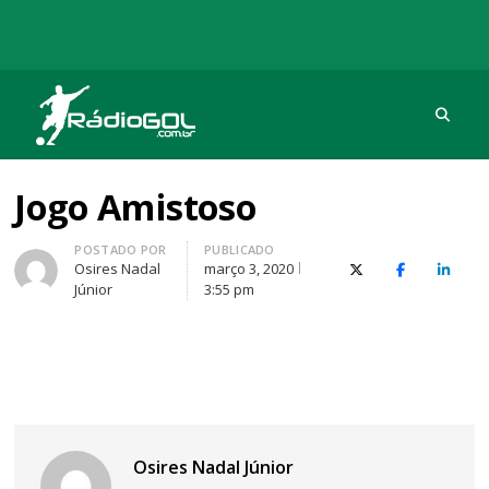
Procu
Rádio Gol
Há mais de 20 anos com as melhores coberturas
Jogo Amistoso
Autor
POSTADO POR
PUBLICADO
Osires Nadal
março 3, 2020
X (Twitter)
Facebook
O Link
Júnior
3:55 pm
Osires Nadal Júnior
Navegação