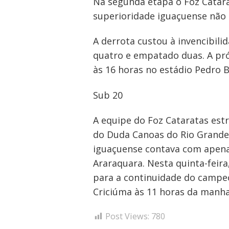
Na segunda etapa o Foz Catara
superioridade iguaçuense não 
A derrota custou à invencibili
quatro e empatado duas. A pró
às 16 horas no estádio Pedro B
Sub 20
Navegação
A equipe do Foz Cataratas est
de
do Duda Canoas do Rio Grande 
Post
iguaçuense contava com apena
Araraquara. Nesta quinta-feir
para a continuidade do campeo
Criciúma às 11 horas da manha
Post Views:
780