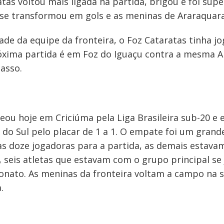
tas voltou mais ligada na partida, brigou e foi su
se transformou em gols e as meninas de Araraquara
dade da equipe da fronteira, o Foz Cataratas tinha jo
xima partida é em Foz do Iguaçu contra a mesma Ara
asso.
reou hoje em Criciúma pela Liga Brasileira sub-20 
do Sul pelo placar de 1 a 1. O empate foi um grande
s doze jogadoras para a partida, as demais estava
a, seis atletas que estavam com o grupo principal 
nato. As meninas da fronteira voltam a campo na se
.