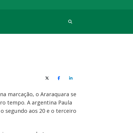
Procura
X (Twitter)
Facebook
O LinkedIn
 na marcação, o Araraquara se
iro tempo. A argentina Paula
 o segundo aos 20 e o terceiro