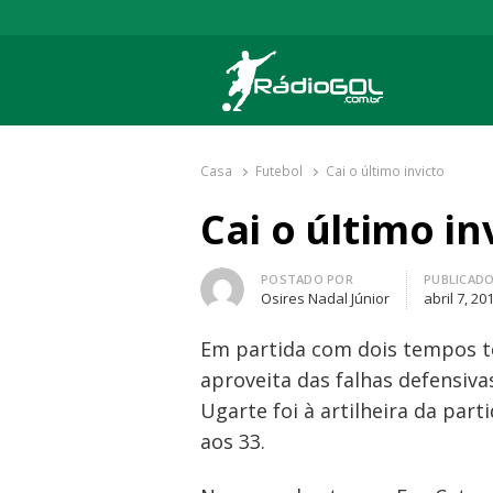
Rádio Gol
Há mais de 20 anos com as melhores cober
Casa
Futebol
Cai o último invicto
Cai o último in
Autor
POSTADO POR
PUBLICAD
Osires Nadal Júnior
abril 7, 20
Em partida com dois tempos to
aproveita das falhas defensiva
Ugarte foi à artilheira da par
aos 33.