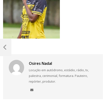
Navegação
de
Post
Anterior
Post
Osires Nadal
Locução em autódromo, estádio, rádio, tv,
palestra, cerimonial, formatura. Pauteiro,
repórter, produtor.