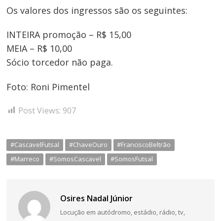
Os valores dos ingressos são os seguintes:
INTEIRA promoção – R$ 15,00
MEIA – R$ 10,00
Sócio torcedor não paga.
Foto: Roni Pimentel
Post Views:
907
#CascavelFutsal
#ChaveOuro
#FranciscoBeltrão
#Marreco
#SomosCascavel
#SomosFutsal
Osires Nadal Júnior
Locução em autódromo, estádio, rádio, tv,