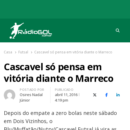
Procu
Rádio Gol
Há mais de 20 anos com as melhores coberturas
Casa
Futsal
Cascavel só pensa em vitória diante o Marreco
Cascavel só pensa em
vitória diante o Marreco
Autor
POSTADO POR
PUBLICADO
Osires Nadal
abril 11, 2016
X (Twitter)
Facebook
O Link
Júnior
4:19 pm
Depois do empate a zero bolas neste sábado
em Dois Vizinhos, o
Blu/Muffatão/Nutry/Cascavel Futsal já vira as