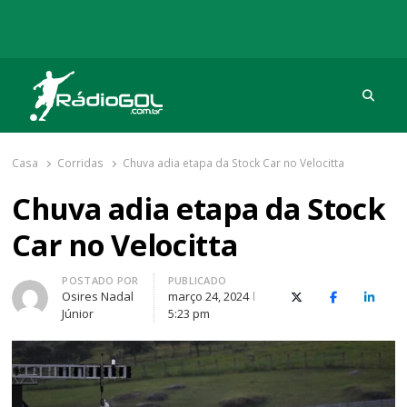
Procu
Rádio Gol
Há mais de 20 anos com as melhores coberturas
Casa
Corridas
Chuva adia etapa da Stock Car no Velocitta
Chuva adia etapa da Stock
Car no Velocitta
Autor
POSTADO POR
PUBLICADO
Osires Nadal
março 24, 2024
X (Twitter)
Facebook
O Link
Júnior
5:23 pm