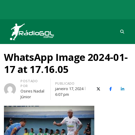
Procu
Rádio Gol
Há mais de 20 anos com as melhores coberturas
WhatsApp Image 2024-01-
17 at 17.16.05
Autor
POSTADO
PUBLICADO
POR
janeiro 17, 2024
X (Twitter)
Facebook
O Link
Osires Nadal
6:07 pm
Júnior