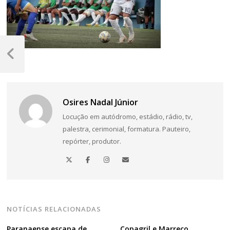
Navegação
de
Post
Anterior
Post
Osires Nadal Júnior
Locução em autódromo, estádio, rádio, tv,
palestra, cerimonial, formatura. Pauteiro,
repórter, produtor.
NOTÍCIAS RELACIONADAS
Paranaense escapa de
Copagril e Marreco