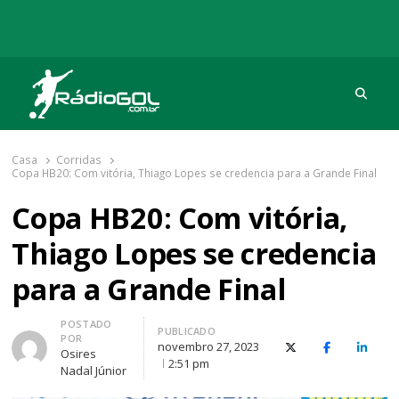
Procu
Rádio Gol
Há mais de 20 anos com as melhores coberturas
Casa
Corridas
Copa HB20: Com vitória, Thiago Lopes se credencia para a Grande Final
Copa HB20: Com vitória,
Thiago Lopes se credencia
para a Grande Final
Autor
POSTADO
PUBLICADO
POR
novembro 27, 2023
X (Twitter)
Facebook
O Link
Osires
2:51 pm
Nadal Júnior