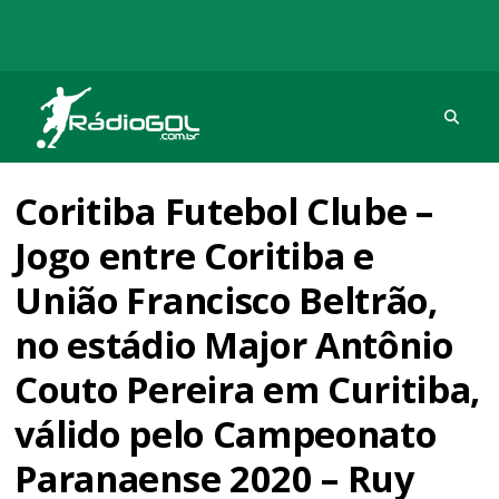
Procu
Rádio Gol
Há mais de 20 anos com as melhores coberturas
Coritiba Futebol Clube –
Jogo entre Coritiba e
União Francisco Beltrão,
no estádio Major Antônio
Couto Pereira em Curitiba,
válido pelo Campeonato
Paranaense 2020 – Ruy