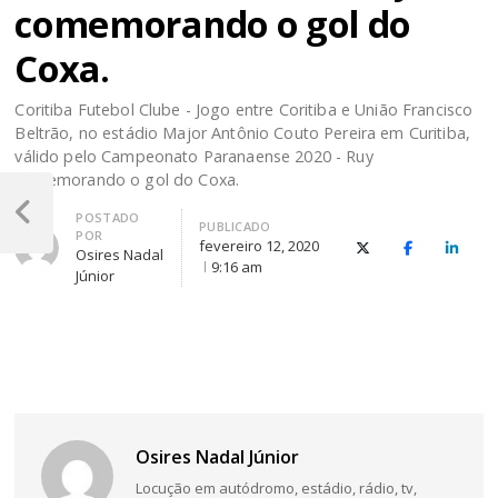
comemorando o gol do
Coxa.
Coritiba Futebol Clube - Jogo entre Coritiba e União Francisco
Beltrão, no estádio Major Antônio Couto Pereira em Curitiba,
válido pelo Campeonato Paranaense 2020 - Ruy
comemorando o gol do Coxa.
Navegação
Autor
de
POSTADO
Post
PUBLICADO
POR
Anterior
fevereiro 12, 2020
X (Twitter)
Facebook
O Link
Osires Nadal
Post
9:16 am
Júnior
Osires Nadal Júnior
Locução em autódromo, estádio, rádio, tv,