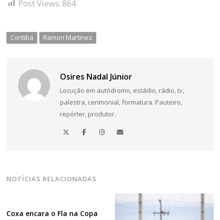
Post Views:
864
de
Post
Coritiba
Ramon Martinez
Osires Nadal Júnior
Locução em autódromo, estádio, rádio, tv,
palestra, cerimonial, formatura. Pauteiro,
repórter, produtor.
NOTÍCIAS RELACIONADAS
Coxa encara o Fla na Copa